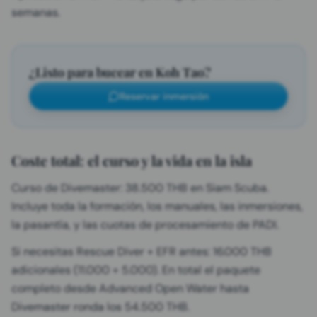
semanas.
¿Listo para bucear en Koh Tao?
Reservar inmersión
Coste total: el curso y la vida en la isla
Curso de Divemaster: 38.500 THB en Siam Scuba.
Incluye toda la formación, los manuales, las inmersiones,
la pasantía, y las cuotas de procesamiento de PADI.
Si necesitas Rescue Diver + EFR antes: 16.000 THB
adicionales (11.000 + 5.000). En total el paquete
completo desde Advanced Open Water hasta
Divemaster ronda los 54.500 THB.