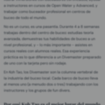
a instructores en cursos de Open Water y Advanced, y
trabajar como buceador profesional en centros de
buceo de todo el mundo.
No es un curso, es una pasantía. Durante 4 a 8 semanas
trabajas dentro del centro de buceo: estudias teoría
avanzada, demuestras tus habilidades de buceo a un
nivel profesional, y - lo más importante - asistes en
cursos reales con alumnos reales. Esa experiencia
práctica es lo que diferencia a un Divemaster preparado
de uno con la tarjeta pero sin rodaje.
En Koh Tao, los Divemaster son la columna vertebral de
la industria del buceo local. Cada barco de buceo lleva
al menos uno (a menudo dos o tres) trabajando con los
instructores y los grupos de fun divers.
Por qué Koh Tao es el mejor lugar del mundo