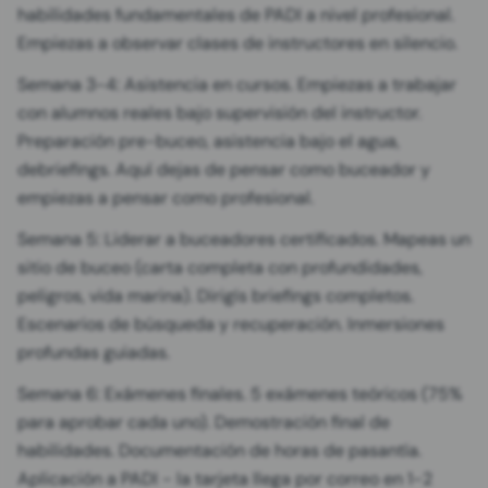
habilidades fundamentales de PADI a nivel profesional.
Empiezas a observar clases de instructores en silencio.
Semana 3-4: Asistencia en cursos. Empiezas a trabajar
con alumnos reales bajo supervisión del instructor.
Preparación pre-buceo, asistencia bajo el agua,
debriefings. Aquí dejas de pensar como buceador y
empiezas a pensar como profesional.
Semana 5: Liderar a buceadores certificados. Mapeas un
sitio de buceo (carta completa con profundidades,
peligros, vida marina). Dirigís briefings completos.
Escenarios de búsqueda y recuperación. Inmersiones
profundas guiadas.
Semana 6: Exámenes finales. 5 exámenes teóricos (75%
para aprobar cada uno). Demostración final de
habilidades. Documentación de horas de pasantía.
Aplicación a PADI - la tarjeta llega por correo en 1-2