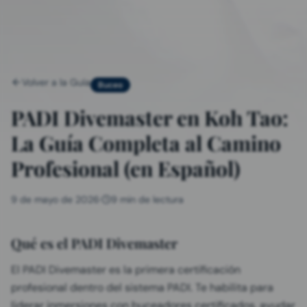
Volver a la Guía
Buceo
PADI Divemaster en Koh Tao:
La Guía Completa al Camino
Profesional (en Español)
9 de mayo de 2026
·
9 min de lectura
Qué es el PADI Divemaster
El PADI Divemaster es la primera certificación
profesional dentro del sistema PADI. Te habilita para
liderar inmersiones con buceadores certificados, ayudar