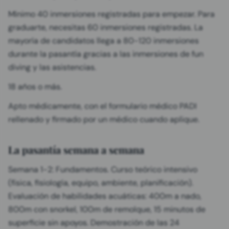
Mínimo 40 inmersiones registradas para empezar. Para
graduarte, necesitas 60 inmersiones registradas. La
mayoría de candidatos llega a 80-120 inmersiones
durante la pasantía gracias a las inmersiones de fun
diving y las asistencias.
18 años o más.
Apto médicamente, con el formulario médico PADI
rellenado y firmado por un médico cuando aplique.
La pasantía semana a semana
Semana 1-2: Fundamentos. Curso teórico intensivo
(física, fisiología, equipo, ambiente, planificación).
Evaluación de habilidades acuáticas: 400m a nado,
800m con snorkel, 100m de remolque, 15 minutos de
superficie sin apoyos. Demostración de las 24