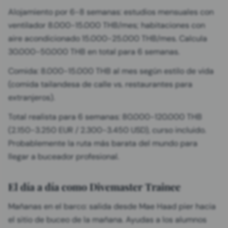
Alojamiento por 6-8 semanas: estudios mensuales con
ventilador 8.000-15.000 THB/mes; habitaciones con
aire acondicionado 15.000-25.000 THB/mes. Calcula
30.000-50.000 THB en total para 6 semanas.
Comida: 8.000-15.000 THB al mes según estilo de vida
(comida tailandesa de calle vs. restaurantes para
extranjeros).
Total realista para 6 semanas: 80.000-120.000 THB
(2.150-3.250 EUR / 2.300-3.450 USD), curso incluido.
Probablemente la ruta más barata del mundo para
llegar a buceador profesional.
El día a día como Divemaster Trainee
Mañanas en el barco: salida desde Mae Haad pier hacia
el sitio de buceo de la mañana. Ayudas a los alumnos