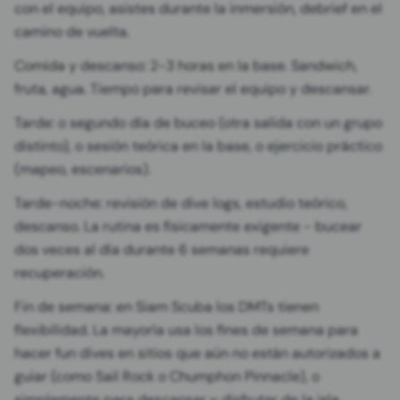
con el equipo, asistes durante la inmersión, debrief en el
camino de vuelta.
Comida y descanso: 2-3 horas en la base. Sandwich,
fruta, agua. Tiempo para revisar el equipo y descansar.
Tarde: o segundo día de buceo (otra salida con un grupo
distinto), o sesión teórica en la base, o ejercicio práctico
(mapeo, escenarios).
Tarde-noche: revisión de dive logs, estudio teórico,
descanso. La rutina es físicamente exigente - bucear
dos veces al día durante 6 semanas requiere
recuperación.
Fin de semana: en Siam Scuba los DMTs tienen
flexibilidad. La mayoría usa los fines de semana para
hacer fun dives en sitios que aún no están autorizados a
guiar (como Sail Rock o Chumphon Pinnacle), o
simplemente para descansar y disfrutar de la isla.