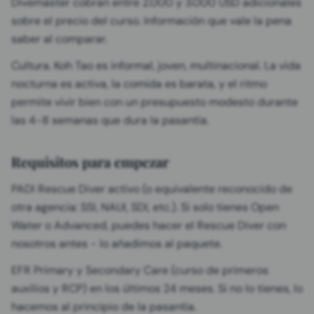
Divemaster cobran entre 2.000 y 3.000 USD adicionales
sobre el precio del curso. Información que vale la pena
saber al comparar.
Cultura. Koh Tao es informal, joven, multinacional. La vida
nocturna es activa, la comida es barata, y el ritmo
permite vivir bien con un presupuesto modesto durante
las 4-8 semanas que dura la pasantía.
Requisitos para empezar
PADI Rescue Diver activo (o equivalente reconocido de
otra agencia: SSI, NAUI, SDI, etc.). Si solo tienes Open
Water o Advanced, puedes hacer el Rescue Diver con
nosotros antes - lo añadimos al paquete.
EFR Primary y Secondary Care (curso de primeros
auxilios y RCP) en los últimos 24 meses. Si no lo tienes, lo
hacemos al principio de la pasantía.