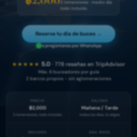
2 inmersiones · medio día
todo incluido
Reserva tu día de buceo
→
o pregúntanos por WhatsApp
5.0
★★★★★
·
778 reseñas en TripAdvisor
Máx. 6 buceadores por guía
2 barcos propios - sin aglomeraciones
PRECIO
SALIDAS
฿2,000
Mañana / Tarde
2 inmersiones, todo incluido
todos los días, tú eliges
INCLUIDO
SAIL ROCK