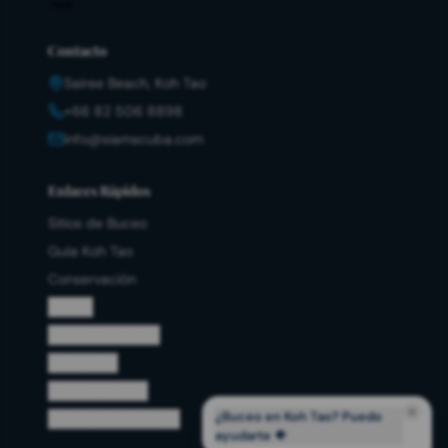
Contacto
Sairee Beach, Koh Tao
+66 82 506 8898
info@siamscuba.com
Enlaces Rápidos
Sitios de Buceo
Guía Koh Tao
Conservación
Cursos
Buceo Recreativo
Los Barcos
Sobre Nosotros
¿Buceo en Koh Tao? Puedo
Menú de bienvenida
ayudarte 🐠