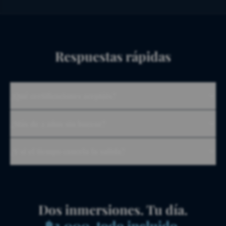
Respuestas rápidas
¿Qué certificaciones aceptáis?
¿Más de 2 años sin bucear?
¿Y si el tiempo cancela la salida?
Dos inmersiones. Tu día.
฿2,000, todo incluido.