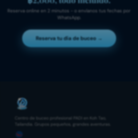
Reserva online en 2 minutos - o envíanos tus fechas por
WhatsApp.
Reserva tu día de buceo
→
Centro de buceo profesional PADI en Koh Tao,
Tailandia. Grupos pequeños, grandes aventuras.