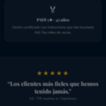
🏅
PADI 5★ · 43 años
Centro certificado con instructores que han buceado
Koh Tao miles de veces.
★★★★★
“Los clientes más fieles que hemos
tenido jamás.”
5.0 · 778 reseñas en TripAdvisor