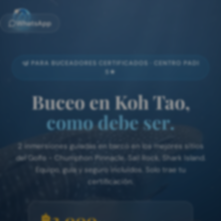
WhatsApp
🤿 PARA BUCEADORES CERTIFICADOS · CENTRO PADI
5★
Buceo en Koh Tao,
como debe ser.
2 inmersiones guiadas en barco en los mejores sitios
del Golfo - Chumphon Pinnacle, Sail Rock, Shark Island.
Equipo, guía y seguro incluidos. Solo trae tu
certificación.
฿2,000