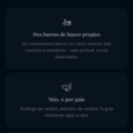
🚤
Dos barcos de buceo propios
No compartimos barco con otros centros. Solo
nuestros buceadores - sale puntual, nunca
abarrotado.
🤿
Máx. 6 por guía
Briefings de verdad, atención de verdad. Tu guía
realmente vigila tu aire.