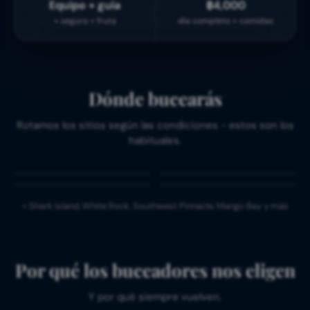
Equipo + guía
฿4,000
+ seguro + fruta
día completo + comidas
Chumphon
Dónde bucearás
Pinnacle
Sail Rock
Bancos de barracudas,
Rotamos los sitios según las condiciones - estos son los
peces murciélago -
La famosa chimenea
Twins
Tiburones ballena
habituales.
tiburones ballena en
vertical. Salida de día
12-18 m tranquilos, perfecto
Marzo-mayo y sept-oct
temporada.
completo.
para volver al agua.
alrededor de los pináculos.
PECES GRANDES
EL MEJOR DEL GOLFO
EN TEMPORADA
+ Shark Island, White Rock, Southwest Pinnacle, Mango Bay y más
Por qué los buceadores nos eligen
Y por qué siempre vuelven.