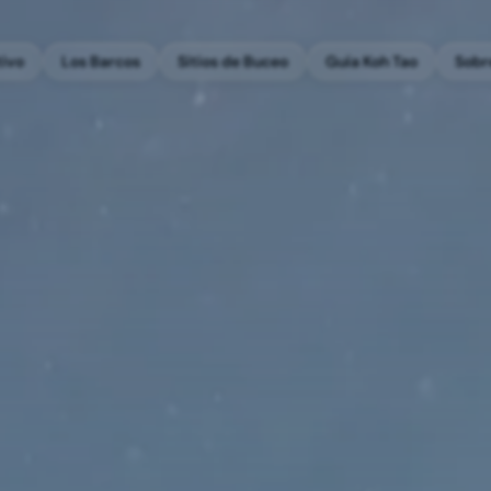
tivo
Los Barcos
Sitios de Buceo
Guía Koh Tao
Sobr