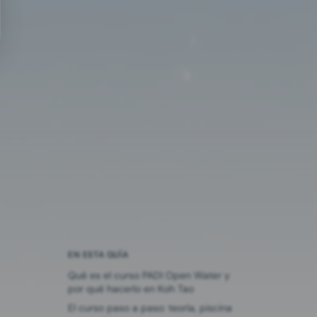
EN ESTA GUÍA
Qué es el curso PADI Open Water y
por qué hacerlo en Koh Tao
El curso paso a paso: teoría, piscina