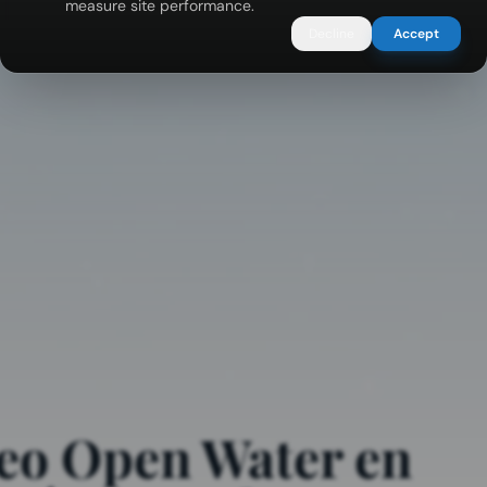
measure site performance.
Decline
Accept
eo Open Water en