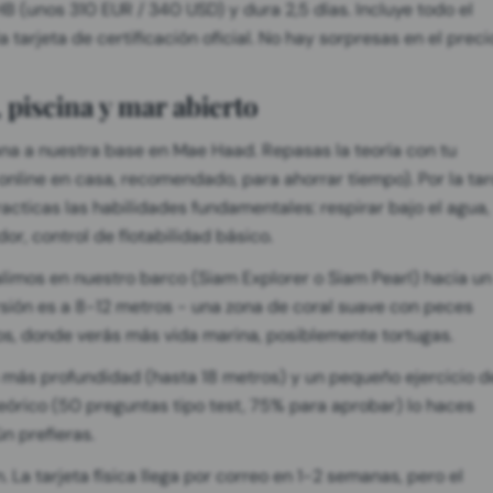
B (unos 310 EUR / 340 USD) y dura 2,5 días. Incluye todo el
a tarjeta de certificación oficial. No hay sorpresas en el preci
, piscina y mar abierto
ñana a nuestra base en Mae Haad. Repasas la teoría con tu
online en casa, recomendado, para ahorrar tiempo). Por la ta
racticas las habilidades fundamentales: respirar bajo el agua,
or, control de flotabilidad básico.
alimos en nuestro barco (Siam Explorer o Siam Pearl) hacia un
rsión es a 8-12 metros - una zona de coral suave con peces
os, donde verás más vida marina, posiblemente tortugas.
n más profundidad (hasta 18 metros) y un pequeño ejercicio d
teórico (50 preguntas tipo test, 75% para aprobar) lo haces
n prefieras.
ón. La tarjeta física llega por correo en 1-2 semanas, pero el