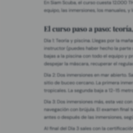
En Siam Scuba, el curso cuesta 12.000 TH
equipo, las inmersiones, los manuales, y l
El curso paso a paso: teoría
Día 1: Teoría y piscina. Llegas por la ma
instructor (puedes haber hecho la parte 
bajas a la piscina con todo el equipo y p
despejar la máscara, recuperar el regulad
Día 2: Dos inmersiones en mar abierto. S
sitio de buceo cercano. La primera inme
tropicales. La segunda baja a 12-15 metr
Día 3: Dos inmersiones más, esta vez co
navegación con brújula. El examen final 
antes o después de las inmersiones, segú
Al final del Día 3 sales con la certificaci