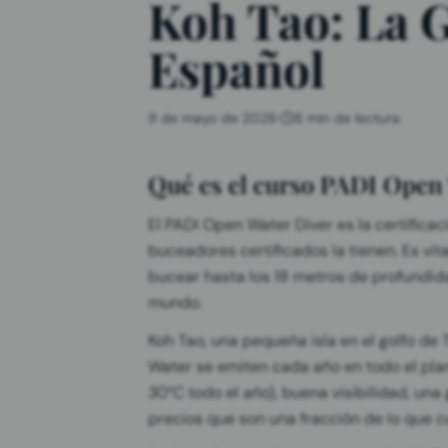
Koh Tao: La 
Español
9 de mayo de 2026
·
8 min de lectura
Qué es el curso PADI Open 
El PADI Open Water Diver es la certific
buceadores certificados la tienen. Es vit
bucear hasta los 18 metros de profundi
mundo.
Koh Tao, una pequeña isla en el golfo de 
Water se emiten cada año en todo el pla
30°C todo el año), buena visibilidad, un
precios que son una fracción de lo que cu