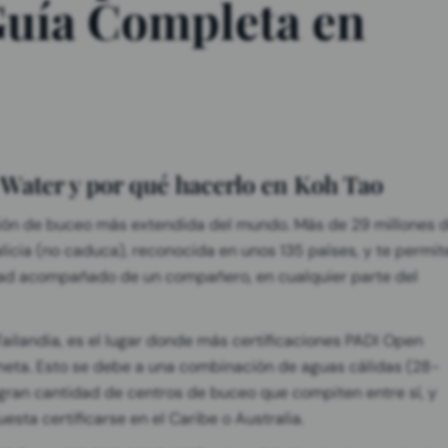
Guía Completa en
Water y por qué hacerlo en Koh Tao
ación de buceo más extendida del mundo. Más de 29 millones 
alicia (no caduca), reconocida en unos 135 países, y te permit
dad acompañado de un compañero, en cualquier parte del
Tailandia, es el lugar donde más certificaciones PADI Open
neta. Esto se debe a una combinación de aguas cálidas (28-
a gran cantidad de centros de buceo que compiten entre sí, y
esta certificarse en el Caribe o Australia.