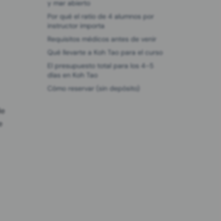
y mar abierto
Por qué el ratio de 4 alumnos por
instructor importa
Requisitos médicos antes de venir
Qué llevarte a Koh Tao para el curso
El presupuesto total para los 4-5
días en Koh Tao
Cómo reservar (sin depósito)
de
e